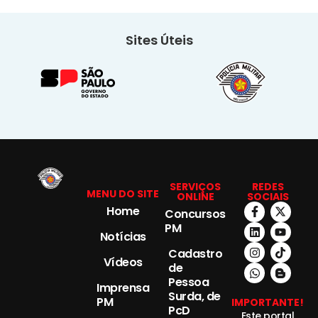
Sites Úteis
SERVIÇOS
REDES
MENU DO SITE
ONLINE
SOCIAIS
Home
Concursos
PM
Notícias
Cadastro
Vídeos
de
Pessoa
Imprensa
Surda, de
PM
IMPORTANTE!
PcD
Este portal