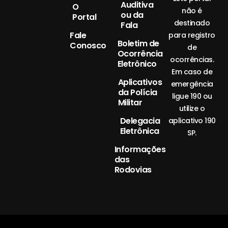
Auditiva
O
não é
ou da
Portal
destinado
Fala
Fale
para registro
Boletim de
Conosco
de
Ocorrência
ocorrências.
Eletrônico
Em caso de
Aplicativos
emergência
da Polícia
ligue 190 ou
Militar
utilize o
Delegacia
aplicativo 190
Eletrônica
SP.
Informações
das
Rodovias