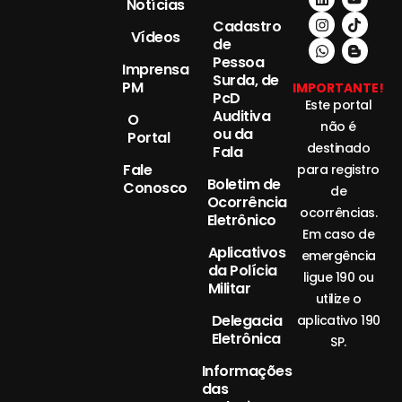
Notícias
Cadastro
Vídeos
de
Pessoa
Imprensa
Surda, de
PM
IMPORTANTE!
PcD
Este portal
Auditiva
O
não é
ou da
Portal
destinado
Fala
Fale
para registro
Boletim de
Conosco
de
Ocorrência
ocorrências.
Eletrônico
Em caso de
Aplicativos
emergência
da Polícia
ligue 190 ou
Militar
utilize o
Delegacia
aplicativo 190
Eletrônica
SP.
Informações
das