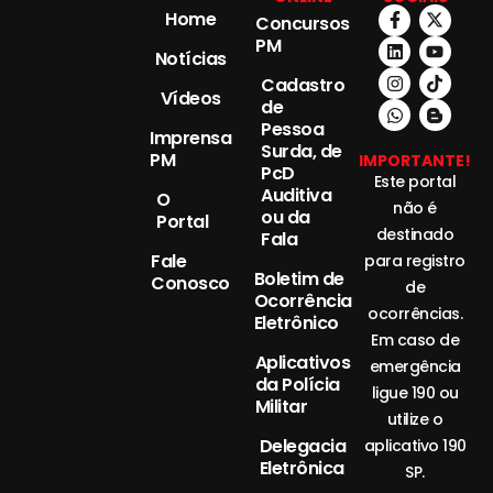
Home
Concursos
PM
Notícias
Cadastro
Vídeos
de
Pessoa
Imprensa
Surda, de
PM
IMPORTANTE!
PcD
Este portal
Auditiva
O
não é
ou da
Portal
destinado
Fala
Fale
para registro
Boletim de
Conosco
de
Ocorrência
ocorrências.
Eletrônico
Em caso de
Aplicativos
emergência
da Polícia
ligue 190 ou
Militar
utilize o
Delegacia
aplicativo 190
Eletrônica
SP.