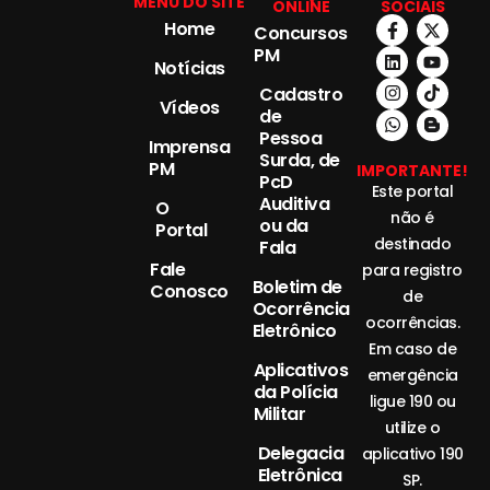
MENU DO SITE
ONLINE
SOCIAIS
Home
Concursos
PM
Notícias
Cadastro
Vídeos
de
Pessoa
Imprensa
Surda, de
PM
IMPORTANTE!
PcD
Este portal
Auditiva
O
não é
ou da
Portal
destinado
Fala
Fale
para registro
Boletim de
Conosco
de
Ocorrência
ocorrências.
Eletrônico
Em caso de
Aplicativos
emergência
da Polícia
ligue 190 ou
Militar
utilize o
Delegacia
aplicativo 190
Eletrônica
SP.