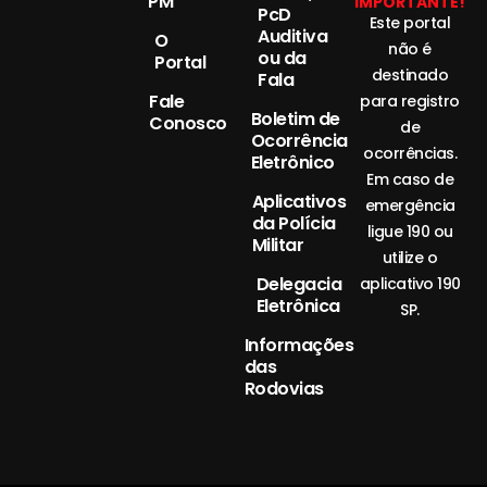
PM
IMPORTANTE!
PcD
Este portal
Auditiva
O
não é
ou da
Portal
destinado
Fala
Fale
para registro
Boletim de
Conosco
de
Ocorrência
ocorrências.
Eletrônico
Em caso de
Aplicativos
emergência
da Polícia
ligue 190 ou
Militar
utilize o
Delegacia
aplicativo 190
Eletrônica
SP.
Informações
das
Rodovias