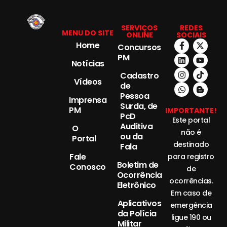
SERVIÇOS
REDES
MENU DO SITE
ONLINE
SOCIAIS
Home
Concursos
PM
Notícias
Cadastro
Vídeos
de
Pessoa
Imprensa
Surda, de
PM
IMPORTANTE!
PcD
Este portal
Auditiva
O
não é
ou da
Portal
destinado
Fala
Fale
para registro
Boletim de
Conosco
de
Ocorrência
ocorrências.
Eletrônico
Em caso de
Aplicativos
emergência
da Polícia
ligue 190 ou
Militar