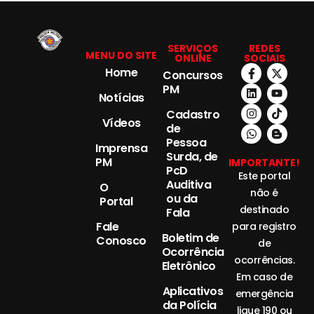
SERVIÇOS
REDES
MENU DO SITE
ONLINE
SOCIAIS
Home
Concursos
PM
Notícias
Cadastro
Vídeos
de
Pessoa
Imprensa
Surda, de
PM
IMPORTANTE!
PcD
Este portal
Auditiva
O
não é
ou da
Portal
destinado
Fala
Fale
para registro
Boletim de
Conosco
de
Ocorrência
ocorrências.
Eletrônico
Em caso de
Aplicativos
emergência
da Polícia
ligue 190 ou