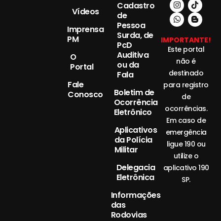
Cadastro
Vídeos
de
Pessoa
Imprensa
Surda, de
PM
IMPORTANTE!
PcD
Este portal
Auditiva
O
não é
ou da
Portal
destinado
Fala
Fale
para registro
Boletim de
Conosco
de
Ocorrência
ocorrências.
Eletrônico
Em caso de
Aplicativos
emergência
da Polícia
ligue 190 ou
Militar
utilize o
Delegacia
aplicativo 190
Eletrônica
SP.
Informações
das
Rodovias