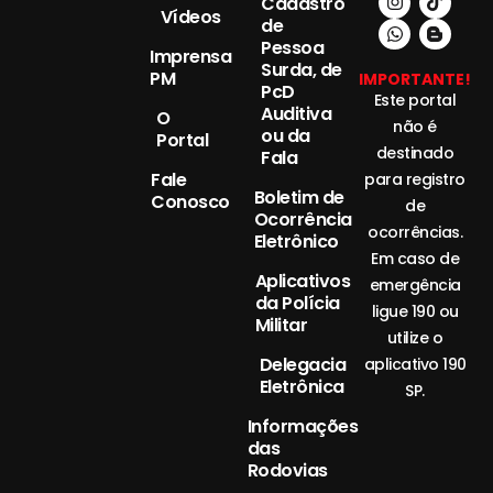
Cadastro
Vídeos
de
Pessoa
Imprensa
Surda, de
PM
IMPORTANTE!
PcD
Este portal
Auditiva
O
não é
ou da
Portal
destinado
Fala
Fale
para registro
Boletim de
Conosco
de
Ocorrência
ocorrências.
Eletrônico
Em caso de
Aplicativos
emergência
da Polícia
ligue 190 ou
Militar
utilize o
Delegacia
aplicativo 190
Eletrônica
SP.
Informações
das
Rodovias