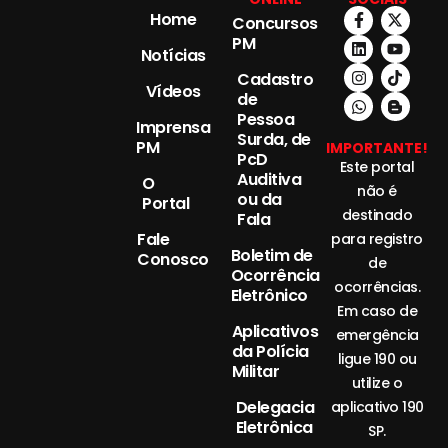
Home
Concursos
PM
Notícias
Cadastro
Vídeos
de
Pessoa
Imprensa
Surda, de
PM
IMPORTANTE!
PcD
Este portal
Auditiva
O
não é
ou da
Portal
destinado
Fala
Fale
para registro
Boletim de
Conosco
de
Ocorrência
ocorrências.
Eletrônico
Em caso de
Aplicativos
emergência
da Polícia
ligue 190 ou
Militar
utilize o
Delegacia
aplicativo 190
Eletrônica
SP.