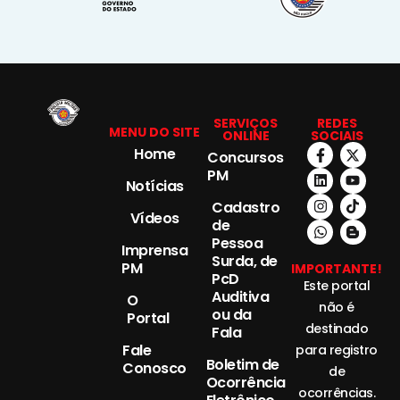
SERVIÇOS
REDES
MENU DO SITE
ONLINE
SOCIAIS
Home
Concursos
PM
Notícias
Cadastro
Vídeos
de
Pessoa
Imprensa
Surda, de
PM
IMPORTANTE!
PcD
Este portal
Auditiva
O
não é
ou da
Portal
destinado
Fala
Fale
para registro
Boletim de
Conosco
de
Ocorrência
ocorrências.