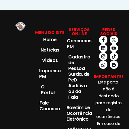
SERVIÇOS
REDES
MENU DO SITE
ONLINE
SOCIAIS
Home
Concursos
PM
Notícias
Cadastro
Vídeos
de
Pessoa
Imprensa
Surda, de
PM
IMPORTANTE!
PcD
Este portal
Auditiva
O
não é
ou da
Portal
destinado
Fala
Fale
para registro
Boletim de
Conosco
de
Ocorrência
ocorrências.
Eletrônico
Em caso de