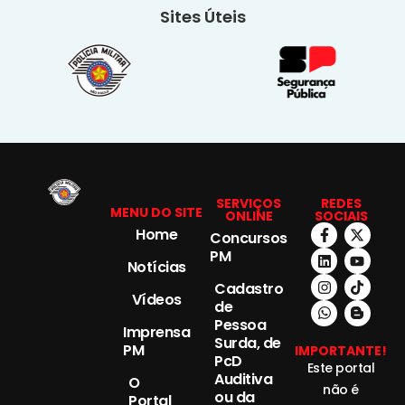
Sites Úteis
SERVIÇOS
REDES
MENU DO SITE
ONLINE
SOCIAIS
Home
Concursos
PM
Notícias
Cadastro
Vídeos
de
Pessoa
Imprensa
Surda, de
PM
IMPORTANTE!
PcD
Este portal
Auditiva
O
não é
ou da
Portal