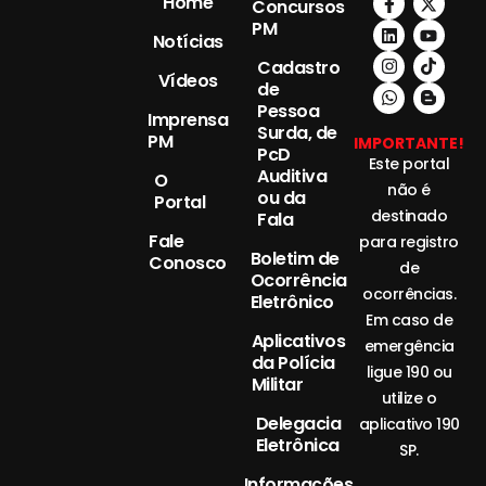
Home
Concursos
PM
Notícias
Cadastro
Vídeos
de
Pessoa
Imprensa
Surda, de
PM
IMPORTANTE!
PcD
Este portal
Auditiva
O
não é
ou da
Portal
destinado
Fala
Fale
para registro
Boletim de
Conosco
de
Ocorrência
ocorrências.
Eletrônico
Em caso de
Aplicativos
emergência
da Polícia
ligue 190 ou
Militar
utilize o
Delegacia
aplicativo 190
Eletrônica
SP.
Informações