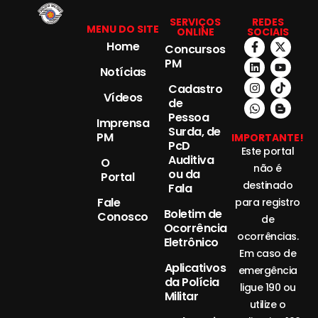
SERVIÇOS
REDES
MENU DO SITE
ONLINE
SOCIAIS
Home
Concursos
PM
Notícias
Cadastro
Vídeos
de
Pessoa
Imprensa
Surda, de
PM
IMPORTANTE!
PcD
Este portal
Auditiva
O
não é
ou da
Portal
destinado
Fala
Fale
para registro
Boletim de
Conosco
de
Ocorrência
ocorrências.
Eletrônico
Em caso de
Aplicativos
emergência
da Polícia
ligue 190 ou
Militar
utilize o