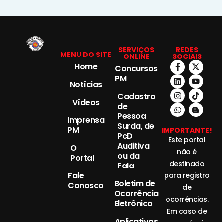
SERVIÇOS
REDES
MENU DO SITE
ONLINE
SOCIAIS
Home
Concursos
PM
Notícias
Cadastro
Vídeos
de
Pessoa
Imprensa
Surda, de
PM
IMPORTANTE!
PcD
Este portal
Auditiva
O
não é
ou da
Portal
destinado
Fala
Fale
para registro
Boletim de
Conosco
de
Ocorrência
ocorrências.
Eletrônico
Em caso de
Aplicativos