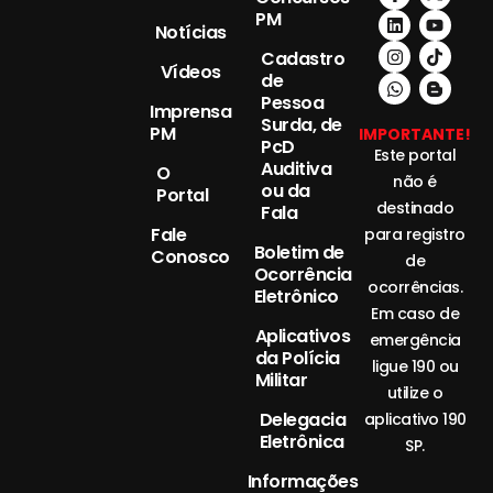
PM
Notícias
Cadastro
Vídeos
de
Pessoa
Imprensa
Surda, de
PM
IMPORTANTE!
PcD
Este portal
Auditiva
O
não é
ou da
Portal
destinado
Fala
Fale
para registro
Boletim de
Conosco
de
Ocorrência
ocorrências.
Eletrônico
Em caso de
Aplicativos
emergência
da Polícia
ligue 190 ou
Militar
utilize o
Delegacia
aplicativo 190
Eletrônica
SP.
Informações