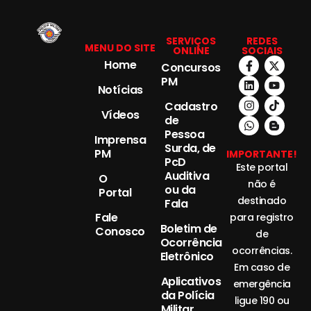
SERVIÇOS
REDES
MENU DO SITE
ONLINE
SOCIAIS
Home
Concursos
PM
Notícias
Cadastro
Vídeos
de
Pessoa
Imprensa
Surda, de
PM
IMPORTANTE!
PcD
Este portal
Auditiva
O
não é
ou da
Portal
destinado
Fala
Fale
para registro
Boletim de
Conosco
de
Ocorrência
ocorrências.
Eletrônico
Em caso de
Aplicativos
emergência
da Polícia
ligue 190 ou
Militar